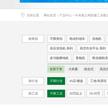
当前位置
：
网站首页
>
产品中心
>
中央集尘和防爆工业吸
按类别
不限类别
电动扫地车
洗地机
高压清洗机-系列
高空作业平台-系列
多功能擦地机
香氛机
商业辅助清
全部子类
大风量
组合式
高负
按行业
不限行业
4S店/楼盘
工地/风景区
按工况
不限工况
20万以上
10-20万