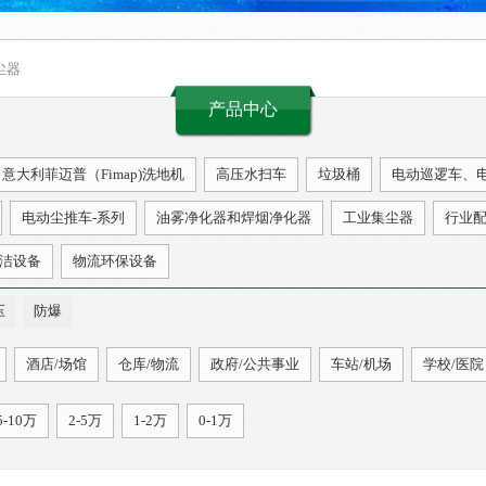
尘器
产品中心
意大利菲迈普（Fimap)洗地机
高压水扫车
垃圾桶
电动巡逻车、
电动尘推车-系列
油雾净化器和焊烟净化器
工业集尘器
行业
洁设备
物流环保设备
压
防爆
酒店/场馆
仓库/物流
政府/公共事业
车站/机场
学校/医院
5-10万
2-5万
1-2万
0-1万